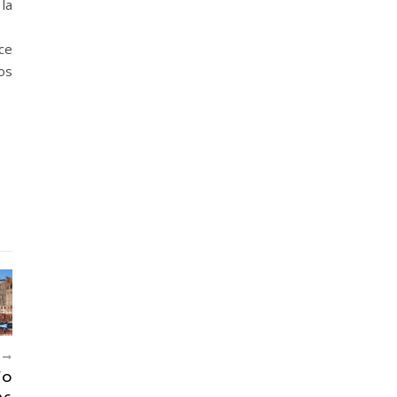
la
ce
os
S
ÍO